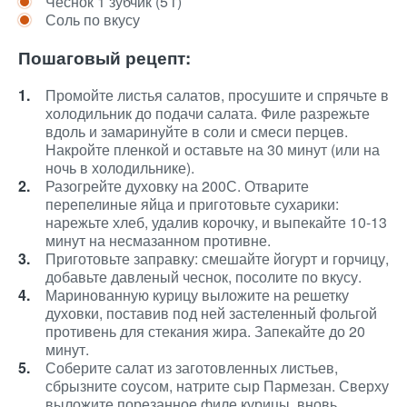
Чеснок 1 зубчик (5 г)
Соль по вкусу
Пошаговый рецепт:
Промойте листья салатов, просушите и спрячьте в
холодильник до подачи салата. Филе разрежьте
вдоль и замаринуйте в соли и смеси перцев.
Накройте пленкой и оставьте на 30 минут (или на
ночь в холодильнике).
Разогрейте духовку на 200С. Отварите
перепелиные яйца и приготовьте сухарики:
нарежьте хлеб, удалив корочку, и выпекайте 10-13
минут на несмазанном противне.
Приготовьте заправку: смешайте йогурт и горчицу,
добавьте давленый чеснок, посолите по вкусу.
Маринованную курицу выложите на решетку
духовки, поставив под ней застеленный фольгой
противень для стекания жира. Запекайте до 20
минут.
Соберите салат из заготовленных листьев,
сбрызните соусом, натрите сыр Пармезан. Сверху
выложите порезанное филе курицы, вновь