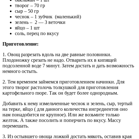
творог – 70 гр
сыр – 50 гр
чеснок – 1 зубчик (маленький)
зелень – 2 — 3 веточки
яйцо – 1 шт
соль, перец по вкусу
Приготовление:
1. Овощ разрезать вдоль на две равные половинки.
Плодоножку срезать не надо. Отварить их в кипящей
подсоленной воде 7 минут. Затем достать и дать возможность
немного остыть.
2. Тем временем займемся приготовлением начинки. Для
этого творог растолочь толкушкой для приготовления
картофельного пюре. Так он будет более однородным.
Добавить к нему измельченные чеснок и зелень, сыр, тертый
на терке, яйцо ( для данного количества ингредиентов оно
нам понадобится не крупное). Или же возьмите только
желток. А также посолить и поперчить по вкусу. Массу
перемешать.
3. Из остывшего овоща ложкой достать мякоть, оставив края