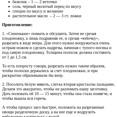
базилик – 1 — 2 веточки
соль, черный молотый перец по вкусу
специи по вкусу и желанию
растительное масло – 2 — 3 ст. ложки
Приготовление:
1. «Синенькие» помыть и обсушить. Затем не срезая
плодоножку, а лишь подравняв ее, и срезав «юбочку»,
разрезать в виде веера. Для этого нужно вооружиться очень
острым ножом и сделать надрезы, начиная с тупого носика и
под самую плодоножку. Толщина полосок должна составить
от 1 до 1,5 см.
То есть попросту говоря, разрезать нужно таким образом,
чтобы полоски держались за счет плодоножки, и при
раскрытии образовывали бы веер.
2. Посолить белую мякоть, слегка втирая кристаллы пальцами.
Делаем это аккуратно, чтобы не разломать нашу заготовку.
Дать полежать ей 10 — 15 минут, чтобы она стала помягче, и
чтобы вышла вся горечь.
А чтобы процесс шел быстрее, положить на разрезанные
овощи разделочную доску, а на нее еще и водрузить
небольшую кастрюльку с водой.