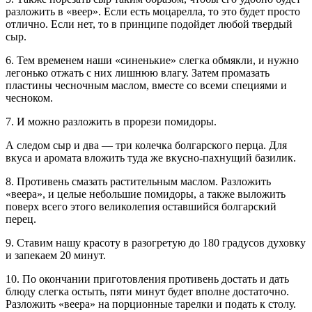
разложить в «веер». Если есть моцарелла, то это будет просто
отлично. Если нет, то в принципе подойдет любой твердый
сыр.
6. Тем временем наши «синенькие» слегка обмякли, и нужно
легонько отжать с них лишнюю влагу. Затем промазать
пластины чесночным маслом, вместе со всеми специями и
чесноком.
7. И можно разложить в прорези помидоры.
А следом сыр и два — три колечка болгарского перца. Для
вкуса и аромата вложить туда же вкусно-пахнущий базилик.
8. Противень смазать растительным маслом. Разложить
«веера», и целые небольшие помидоры, а также выложить
поверх всего этого великолепия оставшийся болгарский
перец.
9. Ставим нашу красоту в разогретую до 180 градусов духовку
и запекаем 20 минут.
10. По окончании приготовления противень достать и дать
блюду слегка остыть, пяти минут будет вполне достаточно.
Разложить «веера» на порционные тарелки и подать к столу.