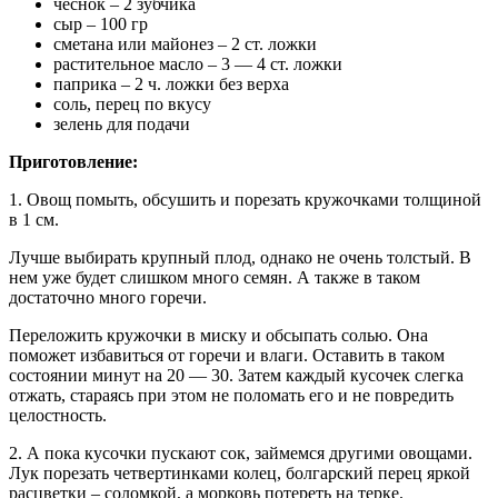
чеснок – 2 зубчика
сыр – 100 гр
сметана или майонез – 2 ст. ложки
растительное масло – 3 — 4 ст. ложки
паприка – 2 ч. ложки без верха
соль, перец по вкусу
зелень для подачи
Приготовление:
1. Овощ помыть, обсушить и порезать кружочками толщиной
в 1 см.
Лучше выбирать крупный плод, однако не очень толстый. В
нем уже будет слишком много семян. А также в таком
достаточно много горечи.
Переложить кружочки в миску и обсыпать солью. Она
поможет избавиться от горечи и влаги. Оставить в таком
состоянии минут на 20 — 30. Затем каждый кусочек слегка
отжать, стараясь при этом не поломать его и не повредить
целостность.
2. А пока кусочки пускают сок, займемся другими овощами.
Лук порезать четвертинками колец, болгарский перец яркой
расцветки – соломкой, а морковь потереть на терке.