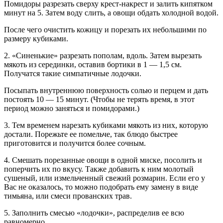
Помидоры разрезать сверху крест-накрест и залить кипятком
минут на 5. Затем воду слить, а овощи обдать холодной водой.
После чего очистить кожицу и порезать их небольшими по
размеру кубиками.
2. «Синенькие» разрезать пополам, вдоль. Затем вырезать
мякоть из серединки, оставив бортики в 1 — 1,5 см.
Получатся такие симпатичные лодочки.
Посыпать внутреннюю поверхность солью и перцем и дать
постоять 10 — 15 минут. (Чтобы не терять время, в этот
период можно заняться и помидорами.)
3. Тем временем нарезать кубиками мякоть из них, которую
достали. Порежьте ее помельче, так блюдо быстрее
приготовится и получится более сочным.
4. Смешать порезанные овощи в одной миске, посолить и
поперчить их по вкусу. Также добавить к ним молотый
сушеный, или измельченный свежий розмарин. Если его у
Вас не оказалось, то можно подобрать ему замену в виде
тимьяна, или смеси прованских трав.
5. Заполнить смесью «лодочки», распределив ее всю
равномерно.